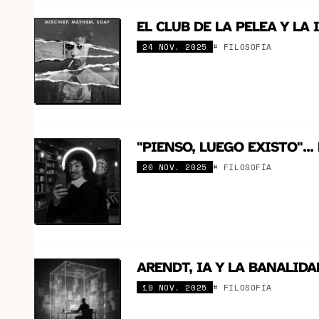
EL CLUB DE LA PELEA Y L
24 NOV. 2025
# FILOSOFÍA
"PIENSO, LUEGO EXISTO"..
20 NOV. 2025
# FILOSOFÍA
ARENDT, IA Y LA BANALIDA
19 NOV. 2025
# FILOSOFÍA