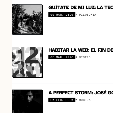
QUÍTATE DE MI LUZ: LA TE
06 MAR. 2026
# FILOSOFÍA
HABITAR LA WEB: EL FIN D
05 MAR. 2026
# DISEÑO
A PERFECT STORM: JOSÉ G
25 FEB. 2026
# MÚSICA