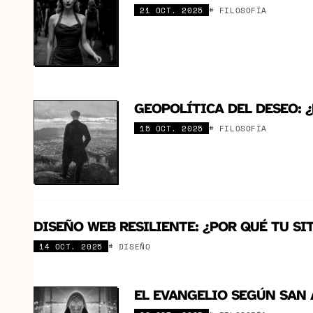
21 OCT. 2025
# FILOSOFÍA
GEOPOLÍTICA DEL DESEO: 
15 OCT. 2025
# FILOSOFÍA
DISEÑO WEB RESILIENTE: ¿POR QUÉ TU SI
14 OCT. 2025
# DISEÑO
EL EVANGELIO SEGÚN SAN