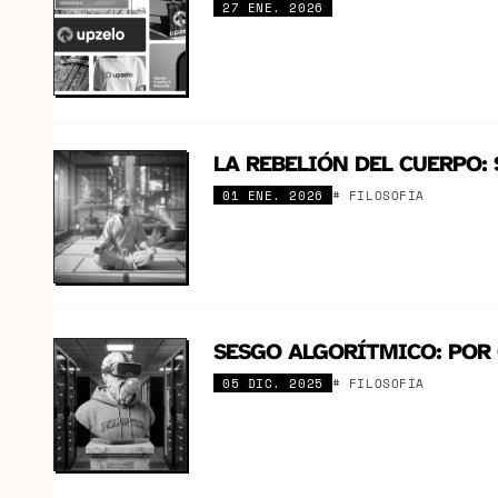
27 ENE. 2026
LA REBELIÓN DEL CUERPO: 
01 ENE. 2026
# FILOSOFÍA
SESGO ALGORÍTMICO: POR 
05 DIC. 2025
# FILOSOFÍA