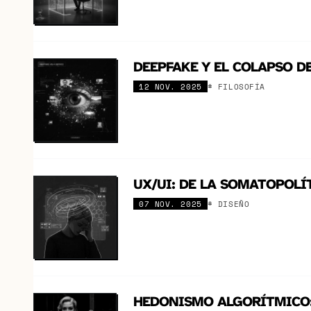
DEEPFAKE Y EL COLAPSO D
12 NOV. 2025
# FILOSOFÍA
UX/UI: DE LA SOMATOPOLÍT
07 NOV. 2025
# DISEÑO
HEDONISMO ALGORÍTMICO: 